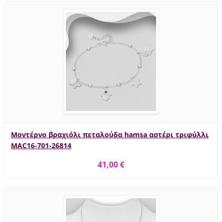
Μοντέρνο βραχιόλι πεταλούδα hamsa αστέρι τριφύλλι
MAC16-701-26814
41,00 €