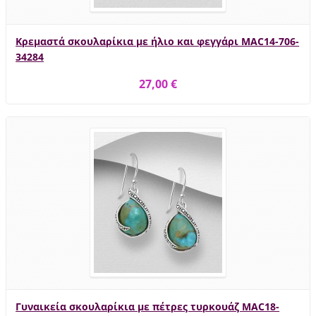
Κρεμαστά σκουλαρίκια με ήλιο και φεγγάρι MAC14-706-
34284
27,00 €
Γυναικεία σκουλαρίκια με πέτρες τυρκουάζ MAC18-