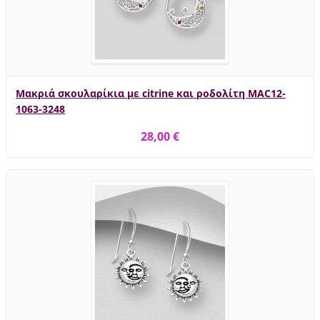
Μακριά σκουλαρίκια με citrine και ροδολίτη MAC12-
1063-3248
28,00 €