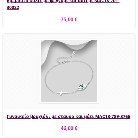
Κρεμαστό κολιέ με φεγγάρι και αστέρι MAC18-701-
30022
75,00 €
Γυναικείο βραχιόλι με σταυρό και μάτι MAC18-789-3766
46,00 €