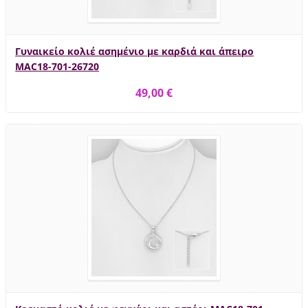
Γυναικείο κολιέ ασημένιο με καρδιά και άπειρο
MAC18-701-26720
49,00 €