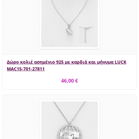
Δώρο κολιέ ασημένιο 925 με καρδιά και μήνυμα LUCK
MAC15-701-27811
46,00 €