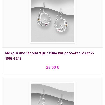
Μακριά σκουλαρίκια με citrine και ροδολίτη MAC12-
1063-3248
28,00 €