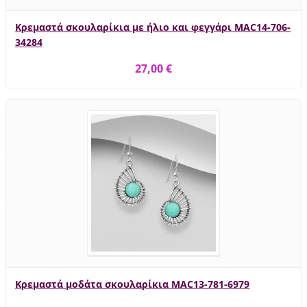
Κρεμαστά σκουλαρίκια με ήλιο και φεγγάρι MAC14-706-
34284
27,00 €
Κρεμαστά μοδάτα σκουλαρίκια MAC13-781-6979