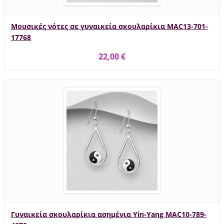
Μουσικές νότες σε γυναικεία σκουλαρίκια MAC13-701-
17768
22,00 €
Γυναικεία σκουλαρίκια ασημένια Yin-Yang MAC10-789-