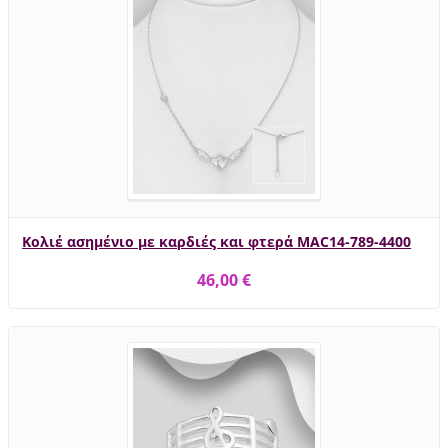
Κολιέ ασημένιο με καρδιές και φτερά MAC14-789-4400
46,00 €