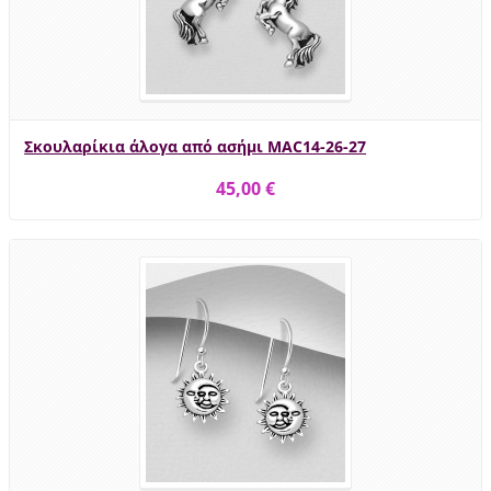
Σκουλαρίκια άλογα από ασήμι MAC14-26-27
45,00 €