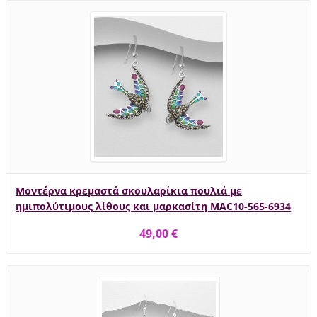
Μοντέρνα κρεμαστά σκουλαρίκια πουλιά με
ημιπολύτιμους λίθους και μαρκασίτη MAC10-565-6934
49,00 €