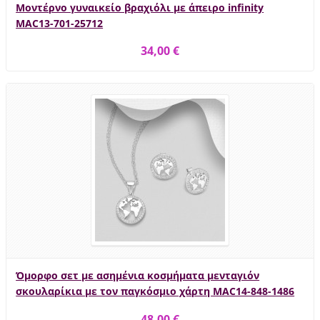
Μοντέρνο γυναικείο βραχιόλι με άπειρο infinity
MAC13-701-25712
34,00 €
Όμορφο σετ με ασημένια κοσμήματα μενταγιόν
σκουλαρίκια με τον παγκόσμιο χάρτη MAC14-848-1486
48,00 €