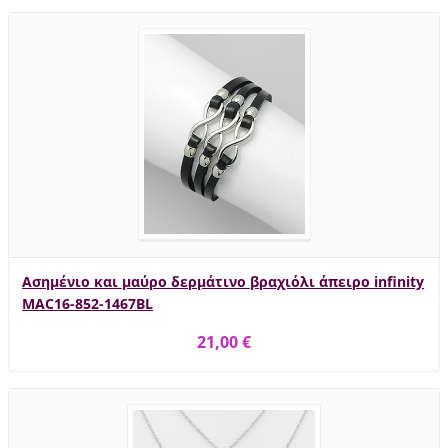
Ασημένιο και μαύρο δερμάτινο βραχιόλι άπειρο infinity
MAC16-852-1467BL
21,00 €