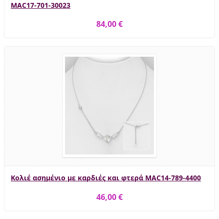
MAC17-701-30023
84,00 €
Κολιέ ασημένιο με καρδιές και φτερά MAC14-789-4400
46,00 €