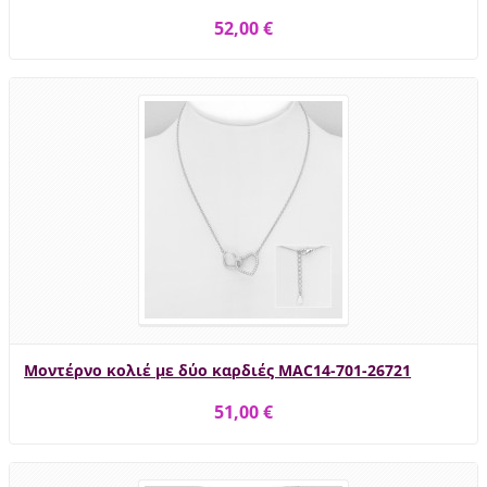
52,00 €
Μοντέρνο κολιέ με δύο καρδιές MAC14-701-26721
51,00 €