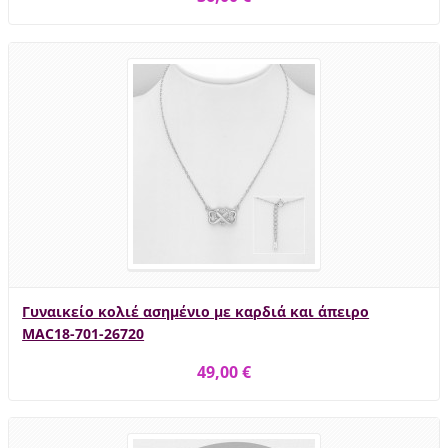
Γυναικείο κολιέ ασημένιο με καρδιά και άπειρο
MAC18-701-26720
49,00 €