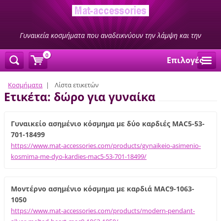
Γυναικεία κοσμήματα που αναδεικνύουν την λάμψη και την
ομορφιά σας
0
Επιλογές
Κοσμήματα
|
Λίστα ετικετών
Ετικέτα: δώρο για γυναίκα
Γυναικείο ασημένιο κόσμημα με δύο καρδιές MAC5-53-
701-18499
https://www.mat-accessories.com/products/gynaikeio-asimenio-
kosmima-me-dyo-kardies-mac5-53-701-18499/
Μοντέρνο ασημένιο κόσμημα με καρδιά MAC9-1063-
1050
https://www.mat-accessories.com/products/modern-pendant-