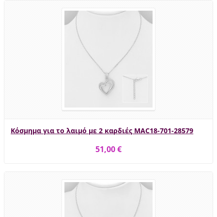
Κόσμημα για το λαιμό με 2 καρδιές MAC18-701-28579
51,00 €