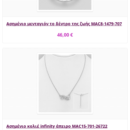
Ασημένιο μενταγιόν το δέντρο της ζωής MAC8-1479-707
46,00 €
Ασημένιο κολιέ infinity άπειρο MAC15-701-26722