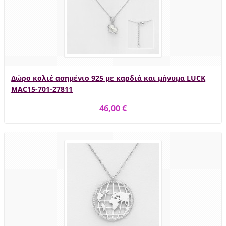
Δώρο κολιέ ασημένιο 925 με καρδιά και μήνυμα LUCK
MAC15-701-27811
46,00 €