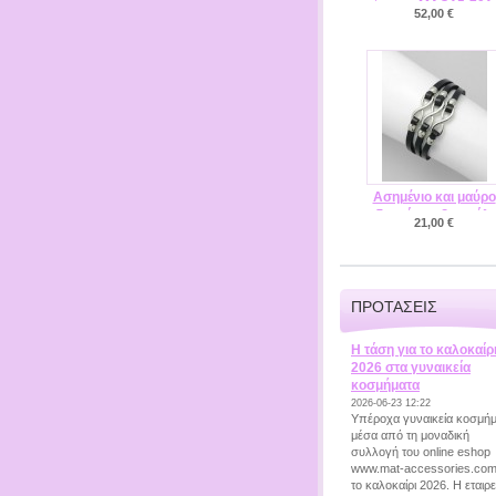
άπειρο MAC15-701
52,00 €
26722
Ασημένιο και μαύρο
δερμάτινο βραχιόλι
21,00 €
άπειρο infinity MAC1
852-1467BL
ΠΡΟΤΆΣΕΙΣ
Η τάση για το καλοκαίρ
2026 στα γυναικεία
κοσμήματα
2026-06-23 12:22
Υπέροχα γυναικεία κοσμή
μέσα από τη μοναδική
συλλογή του online eshop
www.mat-accessories.com
το καλοκαίρι 2026. Η εταιρε