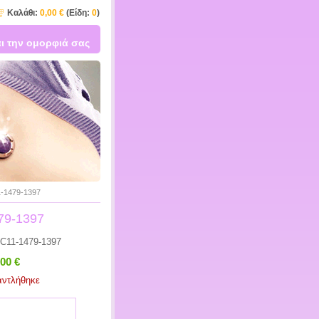
Καλάθι:
0,00 €
(Είδη:
0
)
ι την ομορφιά σας
1-1479-1397
479-1397
C11-1479-1397
,00 €
αντλήθηκε