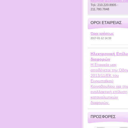
info@mat
-accesso
ries.co
Τηλ: 210.220.8905 -
211.780.7848
ΌΡΟΙ ΕΤΑΙΡΕΊΑΣ
Όροι χρήσεως
2017-01-12 14:33
Ηλεκτρονική Επίλ
διαφορών
Η Εταιρεία μας
αποδέχεται την Οδηγ
2013/11/ΕΚ του
Ευρωπαϊκού
Κοινοβουλίου για τη
εναλλακτική επίλυση
καταναλωτικών
διαφορών.
ΠΡΟΣΦΟΡΕΣ