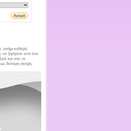
Αγορά
υ, ασήμι καθαρό,
ς να ζητήσετε από ένα
χιλ και σας το
ίχως δεύτερη σκέψη.