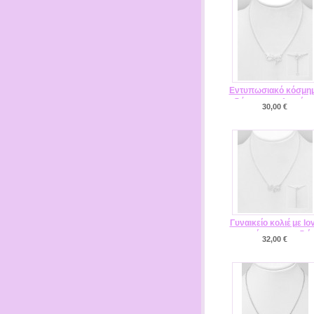
Εντυπωσιακό κόσμη
δώρο για το λαιμό μ
30,00 €
άπειρο και love you
MAC13-706-25728
Γυναικείο κολιέ με lo
you άπειρο καρδιά
32,00 €
MAC12-1063-1933