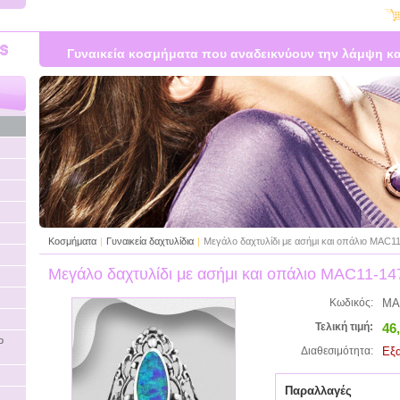
Γυναικεία κοσμήματα που αναδεικνύουν την λάμψη κα
Κοσμήματα
|
Γυναικεία δαχτυλίδια
|
Μεγάλο δαχτυλίδι με ασήμι και οπάλιο MAC1
Μεγάλο δαχτυλίδι με ασήμι και οπάλιο MAC11-1
MA
Κωδικός:
46
Τελική τιμή:
ο
Εξ
Διαθεσιμότητα:
Παραλλαγές