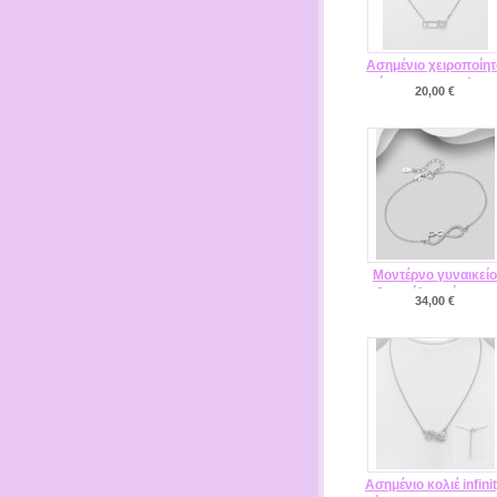
Ασημένιο χειροποίητ
κόσμημα για το λαιμ
20,00 €
MAC5-53-701-1970
Μοντέρνο γυναικείο
βραχιόλι με άπειρο
34,00 €
infinity MAC13-701-
25712
Ασημένιο κολιέ infini