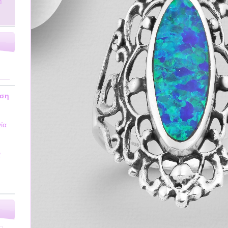
m
υση
ία
ν