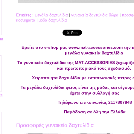
Ετικέτες
:
μεγάλα δαχτυλίδια
|
γυναικεία δαχτυλίδια δώρα
|
προσφο
κοσμήματα
|
μόδα δαχτυλίδια
μα
ε
Βρείτε στο e-shop μας www.mat-accessories.com την κ
μεγάλα γυναικεία δαχτυλίδια
Τα γυναικεία
δαχτυλίδια της MAT-ACCESSORIES
ξεχωρίζο
και πρωτοποριακό τους σχεδιασμό.
Χειροποίητα δ
αχτυλίδια
με εντυπωσιακές πέτρες
Τα μεγάλα
δαχτυλίδια
φέτος είναι της μόδας και σίγουρ
έχετε στην συλλογή σας
ve
Τηλέφωνο επικοινωνίας 2117807848
Παράδοση σε όλη την Ελλάδα
Προσφορές γυναικεία δαχτυλίδια