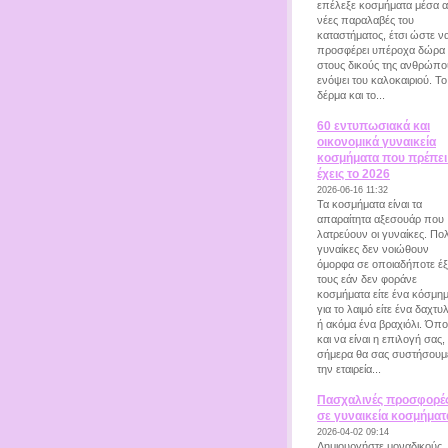
επέλεξε κοσμήματα μέσα 
νέες παραλαβές του
καταστήματος, έτσι ώστε ν
προσφέρει υπέροχα δώρα
στους δικούς της ανθρώπο
ενόψει του καλοκαιριού. Το
δέρμα και το...
60 εντυπωσιακά και
οικονομικά γυναικεία
κοσμήματα που πρέπει
έχεις το 2026
2026-06-16 11:32
Τα κοσμήματα είναι τα
απαραίτητα αξεσουάρ που
λατρεύουν οι γυναίκες. Πο
γυναίκες δεν νοιώθουν
όμορφα σε οποιαδήποτε έ
τους εάν δεν φοράνε
κοσμήματα είτε ένα κόσμη
για το λαιμό είτε ένα δαχτυλ
ή ακόμα ένα βραχιόλι. Όπο
και να είναι η επιλογή σας,
σήμερα θα σας συστήσουμ
την εταιρεία...
Πασχαλινές προσφορέ
σε γυναικεία κοσμήματ
2026-04-02 09:14
Δημιουργήστε μοναδικούς