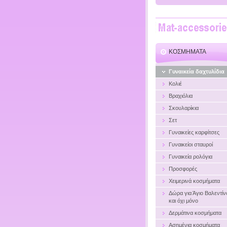
ΚΟΣΜΗΜΑΤΑ
Γυναικεία δαχτυλίδια
Κολιέ
Βραχιόλια
Σκουλαρίκια
Σετ
Γυναικείες καρφίτσες
Γυναικείοι σταυροί
Γυναικεία ρολόγια
Προσφορές
Χειμερινά κοσμήματα
Δώρα για Άγιο Βαλεντίν
και όχι μόνο
Δερμάτινα κοσμήματα
Ασημένια κοσμήματα