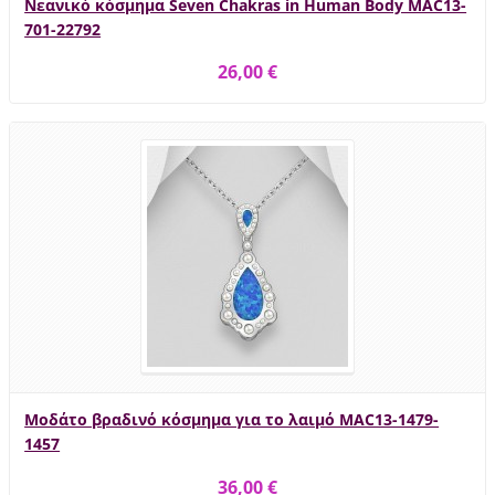
Νεανικό κόσμημα Seven Chakras in Human Body MAC13-
701-22792
26,00 €
Μοδάτο βραδινό κόσμημα για το λαιμό MAC13-1479-
1457
36,00 €