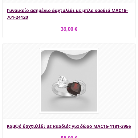
Γυναικείο ασημένιο δαχτυλίδι με μπλε καρδιά MAC16-
701-24120
36,00 €
Κομψό δαχτυλίδι με καρδιές για δώρο MAC15-1181-3956