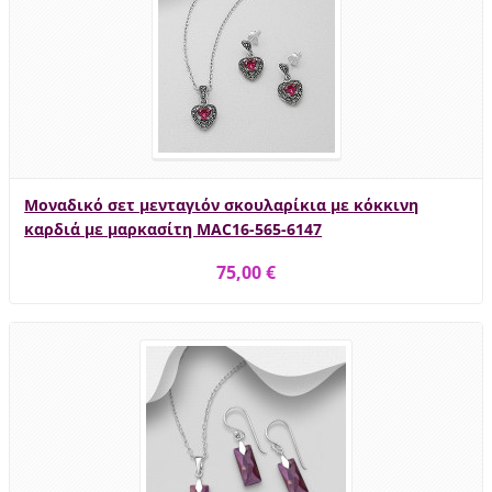
Μοναδικό σετ μενταγιόν σκουλαρίκια με κόκκινη
καρδιά με μαρκασίτη MAC16-565-6147
75,00 €