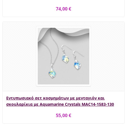
74,00 €
Εντυπωσιακό σετ κοσμημάτων με μενταγιόν και
σκουλαρίκια με Aquamarine Crystals MAC14-1583-130
55,00 €