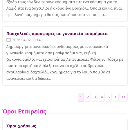
έξοδο τους εάν δεν φοράνε κοσμήματα είτε ένα κόσμημα για το
λαιμό είτε ένα δαχτυλίδι ή ακόμα ένα βραχιόλι. Όποια και να είναι
η επιλογή σας, σήμερα θα σας συστήσουμε την εταιρεία...
Πασχαλινές προσφορές σε γυναικεία κοσμήματα
2026-04-02 09:14
Δημιουργήστε μοναδικούς συνδυασμούς με εντυπωσιακά
γυναικεία κοσμήματα από μασίφ ασήμι 925, κυβική
ζιρκόνια,σμάλτο και χειροποίητες λεπτομέρειες.Φέτος το Πάσχα με
αυστηρό κριτήριο διάλεξε εκείνο το σχέδιο σε βραχιόλι,
σκουλαρίκια, δαχτυλίδι, κοσμήματα για το λαιμό που θα σε
ανανεώσει και θα δώσει...
1
2
3
4
5
>
>>
Όροι Εταιρείας
Όροι χρήσεως