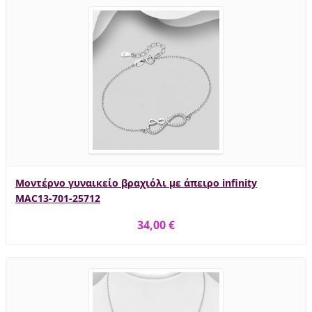
Μοντέρνο γυναικείο βραχιόλι με άπειρο infinity
MAC13-701-25712
34,00 €