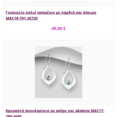
Γυναικείο κολιέ ασημένιο με καρδιά και άπειρο
MAC18-701-26720
49,00 €
Κρεμαστά σκουλαρίκια με ασήμι και abalone MAC17-
789-4695