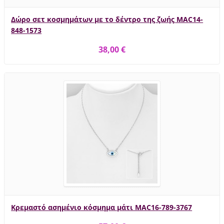
Δώρο σετ κοσμημάτων με το δέντρο της ζωής MAC14-
848-1573
38,00 €
Κρεμαστό ασημένιο κόσμημα μάτι MAC16-789-3767