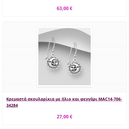
63,00 €
Κρεμαστά σκουλαρίκια με ήλιο και φεγγάρι MAC14-706-
34284
27,00 €