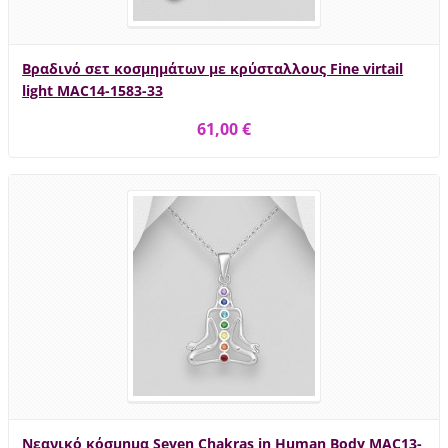
Βραδινό σετ κοσμημάτων με κρύσταλλους Fine virtail
light MAC14-1583-33
61,00 €
Νεανικό κόσμημα Seven Chakras in Human Body MAC13-