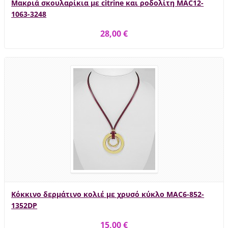
Μακριά σκουλαρίκια με citrine και ροδολίτη MAC12-
1063-3248
28,00 €
Κόκκινο δερμάτινο κολιέ με χρυσό κύκλο MAC6-852-
1352DP
15,00 €