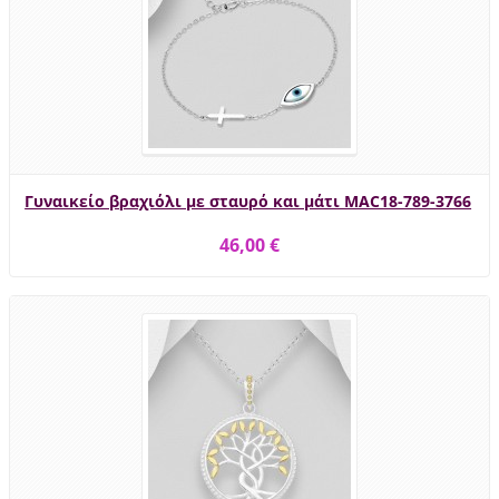
Γυναικείο βραχιόλι με σταυρό και μάτι MAC18-789-3766
46,00 €