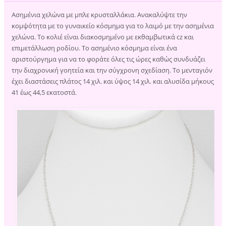
Ασημένια χελώνα με μπλε κρυσταλλάκια. Ανακαλύψτε την
κομψότητα με το γυναικείο κόσμημα για το λαιμό με την ασημένια
χελώνα. Το κολιέ είναι διακοσμημένο με εκθαμβωτικά cz και
επιμετάλλωση ροδίου. Το ασημένιο κόσμημα είναι ένα
αριστούργημα για να το φοράτε όλες τις ώρες καθώς συνδυάζει
την διαχρονική γοητεία και την σύγχρονη σχεδίαση. Το μενταγιόν
έχει διαστάσεις πλάτος 14 χιλ. και ύψος 14 χιλ. και αλυσίδα μήκους
41 έως 44,5 εκατοστά.