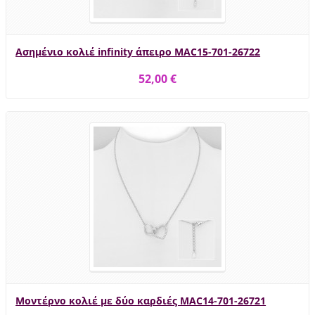
Ασημένιο κολιέ infinity άπειρο MAC15-701-26722
52,00 €
Μοντέρνο κολιέ με δύο καρδιές MAC14-701-26721