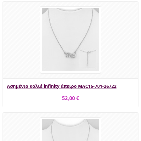
Ασημένιο κολιέ infinity άπειρο MAC15-701-26722
52,00 €