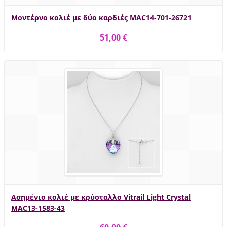
Μοντέρνο κολιέ με δύο καρδιές MAC14-701-26721
51,00 €
Ασημένιο κολιέ με κρύσταλλο Vitrail Light Crystal
MAC13-1583-43