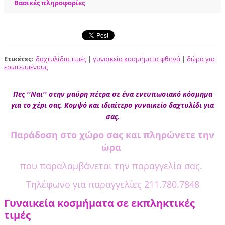
Βασικές πληροφορίες
Ετικέτες
:
δαχτυλίδια τιμές
|
γυναικεία κοσμήματα φθηνά
|
δώρα για
ερωτευμένους
Πες ''Ναι'' στην μαύρη πέτρα σε ένα εντυπωσιακό κόσμημα
για το χέρι σας. Κομψό και ιδιαίτερο γυναικείο δαχτυλίδι για
σας.
Παράδοση στο χώρο σας και πληρώνετε την
ώρα
που παραλαμβάνεται την παραγγελία σας.
Τηλέφωνο για παραγγελίες 211.780.7848
Γυναικεία κοσμήματα σε εκπληκτικές
τιμές