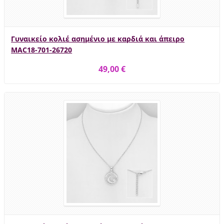
Γυναικείο κολιέ ασημένιο με καρδιά και άπειρο
MAC18-701-26720
49,00 €