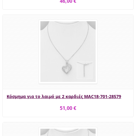
46,00 €
Κόσμημα για το λαιμό με 2 καρδιές MAC18-701-28579
51,00 €