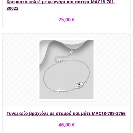
Κρεμαστό κολιέ με φεγγάρι και αστέρι MAC18-701-
30022
75,00 €
Γυναικείο βραχιόλι με σταυρό και μάτι MAC18-789-3766
46,00 €