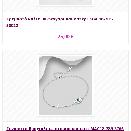
Κρεμαστό κολιέ με φεγγάρι και αστέρι MAC18-701-
30022
75,00 €
Γυναικείο βραχιόλι με σταυρό και μάτι MAC18-789-3766