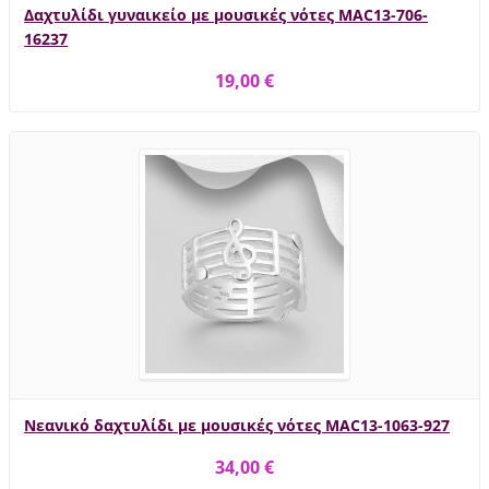
Δαχτυλίδι γυναικείο με μουσικές νότες MAC13-706-
16237
19,00 €
Νεανικό δαχτυλίδι με μουσικές νότες MAC13-1063-927
34,00 €