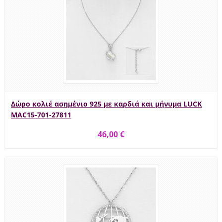
Δώρο κολιέ ασημένιο 925 με καρδιά και μήνυμα LUCK
MAC15-701-27811
46,00 €